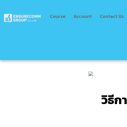
Skip
to
Course
Account
Contact Us
content
วิธีก