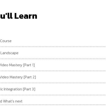
u'll Learn
 Course
s Landscape
ideo Mastery [Part 1]
ideo Mastery [Part 2]
c Integration [Part 3]
d What’s next