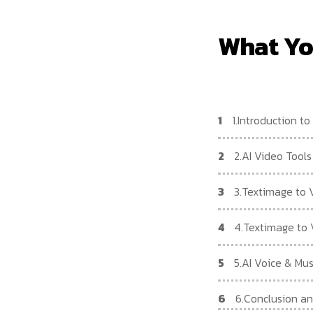
What Yo
1
1.Introduction to
2
2.AI Video Tool
3
3.Textimage to V
4
4.Textimage to V
5
5.AI Voice & Musi
6
6.Conclusion an