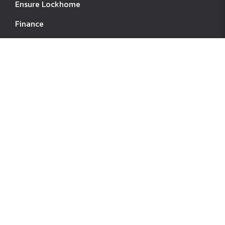
Ensure Lockhome
Finance
IT / Ads
Marketing
Operation
Sale
Super Class
Account
Profile
Contact