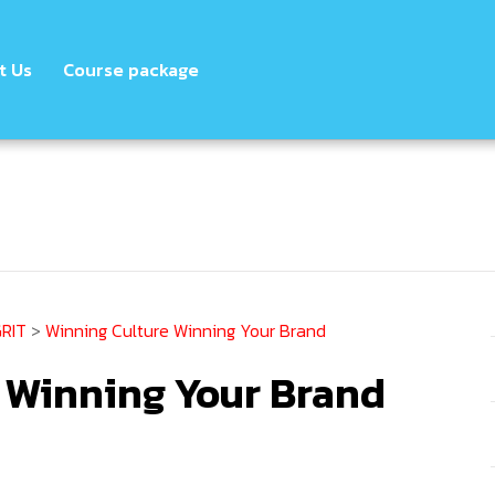
t Us
Course package
GRIT
>
Winning Culture Winning Your Brand
 Winning Your Brand